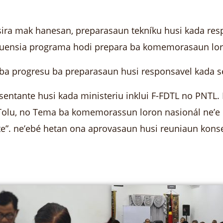
 sira mak hanesan, preparasaun tekníku husi kada re
kuensia programa hodi prepara ba komemorasaun loro
-ba progresu ba preparasaun husi responsavel kada s
ntante husi kada ministeriu inklui F-FDTL no PNTL. N
Tolu, no Tema ba komemorassun loron nasionál ne’e 
nte”. ne’ebé hetan ona aprovasaun husi reuniaun konsel