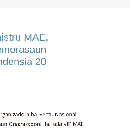
nistru MAE,
emorasaun
ndensia 20
Organizadora ba Iventu Nasionál
un Organizadora iha sala VIP MAE,