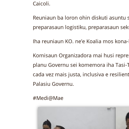
Caicoli.
Reuniaun ba loron ohin diskuti asuntu
preparasaun logistiku, preparasaun se
Iha reuniaun KO. ne’e Koalia mos kona
Komisaun Organizadora mai husi represe
planu Governu sei komemora iha Tasi-
cada vez mais justa, inclusiva e resilie
Palasiu Governu.
#Medi@Mae