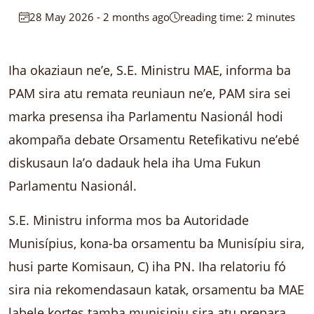
28 May 2026 - 2 months ago
reading time: 2 minutes
Iha okaziaun ne’e, S.E. Ministru MAE, informa ba
PAM sira atu remata reuniaun ne’e, PAM sira sei
marka presensa iha Parlamentu Nasionál hodi
akompaña debate Orsamentu Retefikativu ne’ebé
diskusaun la’o dadauk hela iha Uma Fukun
Parlamentu Nasionál.
S.E. Ministru informa mos ba Autoridade
Munisípius, kona-ba orsamentu ba Munisípiu sira,
husi parte Komisaun, C) iha PN. Iha relatoriu fó
sira nia rekomendasaun katak, orsamentu ba MAE
labele kortes tamba munisipiu sira atu prepara