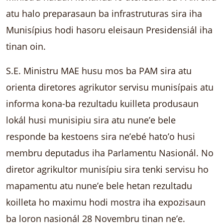
atu halo preparasaun ba infrastruturas sira iha
Munisípius hodi hasoru eleisaun Presidensiál iha
tinan oin.
S.E. Ministru MAE husu mos ba PAM sira atu
orienta diretores agrikutor servisu munisípais atu
informa kona-ba rezultadu kuilleta produsaun
lokál husi munisipiu sira atu nune’e bele
responde ba kestoens sira ne’ebé hato’o husi
membru deputadus iha Parlamentu Nasionál. No
diretor agrikultor munisípiu sira tenki servisu ho
mapamentu atu nune’e bele hetan rezultadu
koilleta ho maximu hodi mostra iha expozisaun
ba loron nasionál 28 Novembru tinan ne’e.