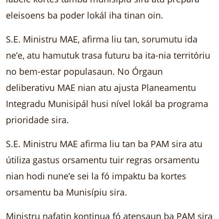
eleisoens ba poder lokál iha tinan oin.
S.E. Ministru MAE, afirma liu tan, sorumutu ida
ne’e, atu hamutuk trasa futuru ba ita-nia territóriu
no bem-estar populasaun. No Órgaun
deliberativu MAE nian atu ajusta Planeamentu
Integradu Munisipál husi nível lokál ba programa
prioridade sira.
S.E. Ministru MAE afirma liu tan ba PAM sira atu
útiliza gastus orsamentu tuir regras orsamentu
nian hodi nune’e sei la fó impaktu ba kortes
orsamentu ba Munisípiu sira.
Ministru nafatin kontinua fó atensaun ba PAM sira