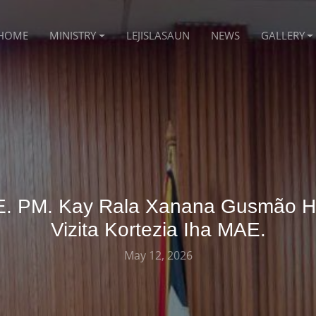
HOME
MINISTRY
LEJISLASAUN
NEWS
GALLERY
E. PM. Kay Rala Xanana Gusmão H
Vizita Kortezia Iha MAE.
May 12, 2026