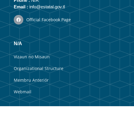
Phone :
N/A
Email :
info@estatal.gov.tl
Official Facebook Page
N/A
Vizaun no Misaun
Organizational Structure
Membru Anteriór
Webmail
Useful Links
Government Portal