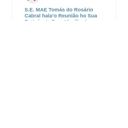
S.E. MAE Tomás do Rosário
Cabral hala’o Reunião ho Sua
Eminénsia Dom Virgílio do
Carmo da Silva iha CET
Lecidere.
Jul 27, 2026 - 2 weeks ago
DÍLI, 27 de Julho de 2026– Segunda-
feira semana ne’e, Governu liu husi
S.E. Ministru Administrasaun Estatál
(MAE), Tomás do Rosário Cabral,
hala’o reuniaun ho
Read more