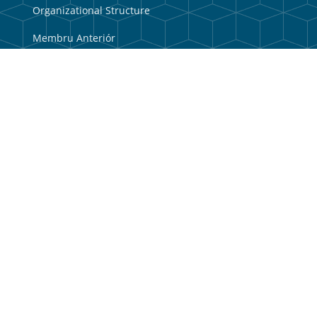
Organizational Structure
Membru Anteriór
Webmail
Useful Links
Government Portal
Municipal Portal
Balkaun Úniku
TIC Timor