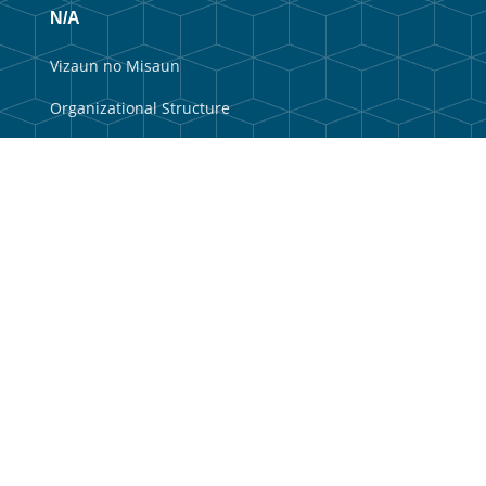
N/A
Vizaun no Misaun
Organizational Structure
Membru Anteriór
Webmail
Useful Links
Government Portal
Municipal Portal
Balkaun Úniku
TIC Timor