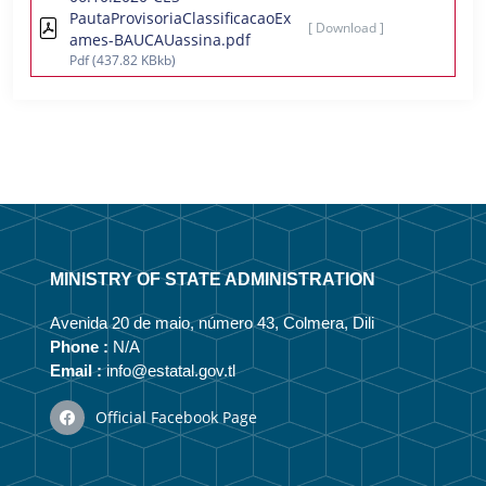
PautaProvisoriaClassificacaoEx
[ Download ]
ames-BAUCAUassina.pdf
Pdf
(437.82 KBkb)
MINISTRY OF STATE ADMINISTRATION
Avenida 20 de maio, número 43, Colmera, Dili
Phone :
N/A
Email :
info@estatal.gov.tl
Official Facebook Page