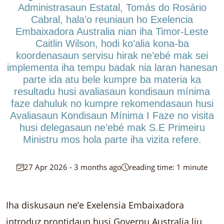
Administrasaun Estatal, Tomás do Rosário
Cabral, hala’o reuniaun ho Exelencia
Embaixadora Australia nian iha Timor-Leste
Caitlin Wilson, hodi ko’alia kona-ba
koordenasaun servisu hirak ne’ebé mak sei
implementa iha tempu badak nia laran hanesan
parte ida atu bele kumpre ba materia ka
resultadu husi avaliasaun kondisaun mínima
faze dahuluk no kumpre rekomendasaun husi
Avaliasaun Kondisaun Mínima I Faze no visita
husi delegasaun ne’ebé mak S.E Primeiru
Ministru mos hola parte iha vizita refere.
27 Apr 2026 - 3 months ago
reading time: 1 minute
Iha diskusaun ne’e Exelensia Embaixadora
introduz prontidaun husi Governu Australia liu