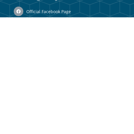
Official Facebook Page
N/A
Vizaun no Misaun
Organizational Structure
Membru Anteriór
Webmail
Useful Links
Government Portal
Municipal Portal