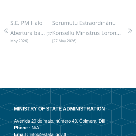
S.E. PM Halo
Sorumutu Estraordináriu
Abertura ba...
Konsellu Ministrus Loron...
[27
May 2026]
[27 May 2026]
MINISTRY OF STATE ADMINISTRATION
Avenida 20 de maio, número 43, Colmera, Dili
Phone :
N/A
Email :
info@estatal.gov.tl