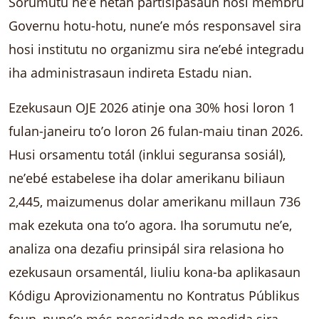
Sorumutu ne’e hetan partisipasaun hosi membru
Governu hotu-hotu, nune’e mós responsavel sira
hosi institutu no organizmu sira ne’ebé integradu
iha administrasaun indireta Estadu nian.
Ezekusaun OJE 2026 atinje ona 30% hosi loron 1
fulan-janeiru to’o loron 26 fulan-maiu tinan 2026.
Husi orsamentu totál (inklui seguransa sosiál),
ne’ebé estabelese iha dolar amerikanu biliaun
2,445, maizumenus dolar amerikanu millaun 736
mak ezekuta ona to’o agora. Iha sorumutu ne’e,
analiza ona dezafiu prinsipál sira relasiona ho
ezekusaun orsamentál, liuliu kona-ba aplikasaun
Kódigu Aprovizionamentu no Kontratus Públikus
foun, nune’e mós nesesidade no medida sira