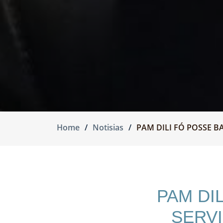
Home
Notisias
PAM DILI FÓ POSSE B
PAM DI
SERVI