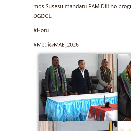
mós Susesu mandatu PAM Dili no progra
DGDGL.
#Hotu
#Medi@MAE_2026