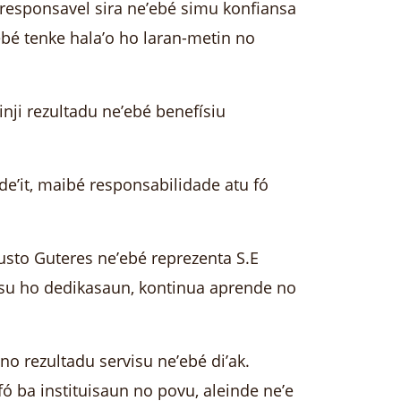
responsavel sira ne’ebé simu konfiansa
ebé tenke hala’o ho laran-metin no
nji rezultadu ne’ebé benefísiu
de’it, maibé responsabilidade atu fó
usto Guteres ne’ebé reprezenta S.E
isu ho dedikasaun, kontinua aprende no
o rezultadu servisu ne’ebé di’ak.
ó ba instituisaun no povu, aleinde ne’e