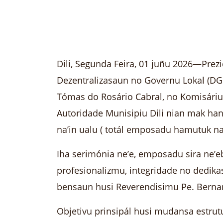
Dili, Segunda Feira, 01 juñu 2026—Prezi
Dezentralizasaun no Governu Lokal (DGD
Tómas do Rosário Cabral, no Komisáriu 
Autoridade Munisipiu Dili nian mak hane
na’in ualu ( totál emposadu hamutuk na’i
Iha serimónia ne’e, emposadu sira ne’e
profesionalizmu, integridade no dedika
bensaun husi Reverendisimu Pe. Bernar
Objetivu prinsipál husi mudansa estrutu