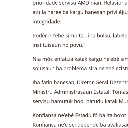
prioridade servisu AMD nian. Relasiona
atu la haree ba kargu hanesan priviléji
integridade.
Podér ne’ebé simu tau iha bolsu, labele
instituisaun no povu.”
Nia mós enfatiza katak kargu ne’ebé sim
solusaun ba problema sira ne’ebé eziste
Iha fatin hanesan, Diretor-Geral Dezen
Ministru Administrasaun Estatal, Tomás
servisu hamutuk hodi hatudu katak Muni
Konfiansa ne’ebé Estadu fó ba ita bo’ot
Konfiansa ne’e sei depende ba avaliasau