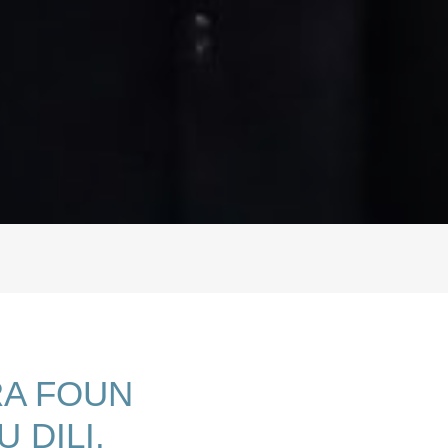
RA FOUN
 DILI.