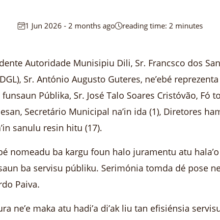
1 Jun 2026 - 2 months ago
reading time: 2 minutes
dente Autoridade Munisipiu Dili, Sr. Francsco dos Sa
GL), Sr. António Augusto Guteres, ne’ebé reprezenta 
funsaun Públika, Sr. José Talo Soares Cristóvão, Fó 
san, Secretário Municipal na’in ida (1), Diretores h
n sanulu resin hitu (17).
bé nomeadu ba kargu foun halo juramentu atu hala’o 
saun ba servisu públiku. Serimónia tomda dé pose ne
do Paiva.
ra ne’e maka atu hadi’a di’ak liu tan efisiénsia servi