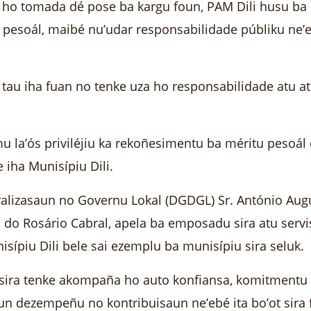
 ho tomada dé pose ba kargu foun, PAM Dili husu ba 
u pesoál, maibé nu’udar responsabilidade públiku ne’
 tau iha fuan no tenke uza ho responsabilidade atu ati
u la’ós priviléjiu ka rekoñesimentu ba méritu pesoál 
 iha Munisípiu Dili.
tralizasaun no Governu Lokal (DGDGL) Sr. António Aug
 do Rosário Cabral, apela ba emposadu sira atu serv
sípiu Dili bele sai ezemplu ba munisípiu sira seluk.
 sira tenke akompaña ho auto konfiansa, komitmentu n
n dezempeñu no kontribuisaun ne’ebé ita bo’ot sira f