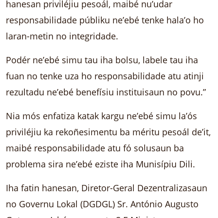
hanesan priviléjiu pesoál, maibé nu’udar
responsabilidade públiku ne’ebé tenke hala’o ho
laran-metin no integridade.
Podér ne’ebé simu tau iha bolsu, labele tau iha
fuan no tenke uza ho responsabilidade atu atinji
rezultadu ne’ebé benefísiu instituisaun no povu.”
Nia mós enfatiza katak kargu ne’ebé simu la’ós
priviléjiu ka rekoñesimentu ba méritu pesoál de’it,
maibé responsabilidade atu fó solusaun ba
problema sira ne’ebé eziste iha Munisípiu Dili.
Iha fatin hanesan, Diretor-Geral Dezentralizasaun
no Governu Lokal (DGDGL) Sr. António Augusto