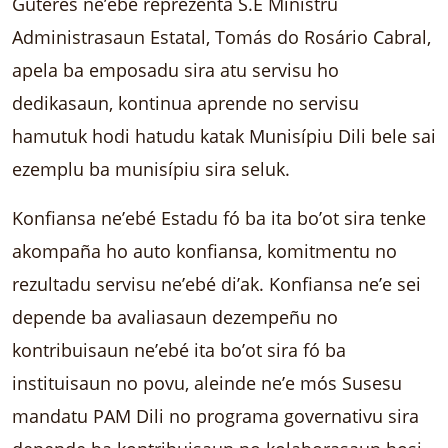
Guteres ne’ebé reprezenta S.E Ministru
Administrasaun Estatal, Tomás do Rosário Cabral,
apela ba emposadu sira atu servisu ho
dedikasaun, kontinua aprende no servisu
hamutuk hodi hatudu katak Munisípiu Dili bele sai
ezemplu ba munisípiu sira seluk.
Konfiansa ne’ebé Estadu fó ba ita bo’ot sira tenke
akompaña ho auto konfiansa, komitmentu no
rezultadu servisu ne’ebé di’ak. Konfiansa ne’e sei
depende ba avaliasaun dezempeñu no
kontribuisaun ne’ebé ita bo’ot sira fó ba
instituisaun no povu, aleinde ne’e mós Susesu
mandatu PAM Dili no programa governativu sira