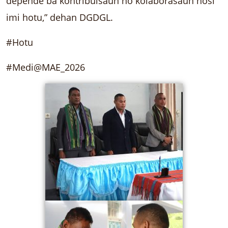
depende ba kontribuisaun no kolaborasaun hosi
imi hotu,” dehan DGDGL.
#Hotu
#Medi@MAE_2026