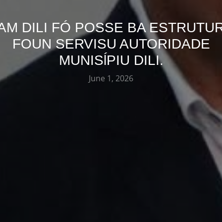
AM DILI FÓ POSSE BA ESTRUTU
FOUN SERVISU AUTORIDADE
MUNISĺPIU DILI.
June 1, 2026