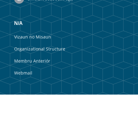
N/A
Vizaun no Misaun
Organizational Structure
Membru Anteriór
Webmail
Useful Links
Government Portal
Municipal Portal
Balkaun Úniku