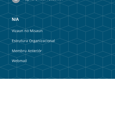
N/A
Vizaun no Misaun
Estrutura Organizacional
Membru Anteriór
Webmail
Link útil
Portal do Governo
Portal Municipal
Balkaun Úniku