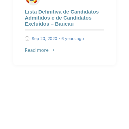
Lista Definitiva de Candidatos
Admitidos e de Candidatos
Excluídos – Baucau
Sep 20, 2020 - 6 years ago
Read more
POSTS
Previous
1
2
3
4
Next
PAGINATION
Archive