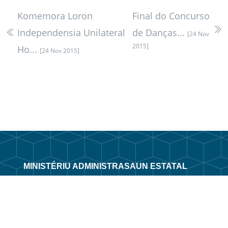
Komemora Loron
Final do Concurso
Independensia Unilateral
de Danças...
[24 Nov
2015]
Ho...
[24 Nov 2015]
MINISTÉRIU ADMINISTRASAUN ESTATAL
Avenida 20 de maio, número 43, Colmera, Dili
Telefone :
N/A
Email :
info@estatal.gov.tl