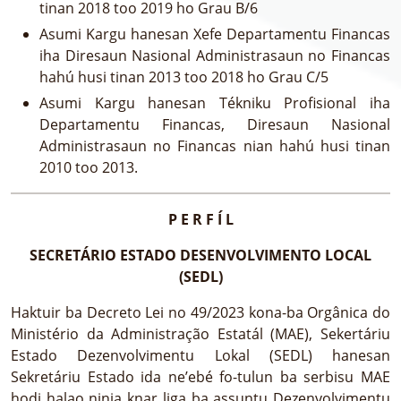
tinan 2018 too 2019 ho Grau B/6
Asumi Kargu hanesan Xefe Departamentu Financas
iha Diresaun Nasional Administrasaun no Financas
hahú husi tinan 2013 too 2018 ho Grau C/5
Asumi Kargu hanesan Tékniku Profisional iha
Departamentu Financas, Diresaun Nasional
Administrasaun no Financas nian hahú husi tinan
2010 too 2013.
P E R F Í L
SECRETÁRIO ESTADO DESENVOLVIMENTO LOCAL
(SEDL)
Haktuir ba Decreto Lei no 49/2023 kona-ba Orgânica do
Ministério da Administração Estatál (MAE), Sekertáriu
Estado Dezenvolvimentu Lokal (SEDL) hanesan
Sekretáriu Estado ida ne’ebé fo-tulun ba serbisu MAE
hodi halao ninia knar liga ba assuntu Dezenvolvimentu