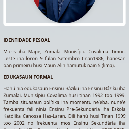
IDENTIDADE PESOAL
Moris iha Mape, Zumalai Munisípiu Covalima Timor-
Leste iha loron 9 fulan Setembro tinan1986, hanesan
oan primeiru husi Maun-Alin hamutuk nain 5 (lima).
EDUKASAUN FORMAL
Hahú nia edukasaun Ensinu Báziku iha Ensinu Báziku iha
Zumalai, Munisípiu Covalima husi tinan 1992 too 1999.
Tamba situasaun polítika iha momentu ne’eba, nune’e
frekuenta fali ninia Ensinu Pre-Sekundária iha Eskola
Katólika Canossa Has-Laran, Dili hahú husi Tinan 1999
too 2002 no frekuenta mos Ensinu Sekundária iha