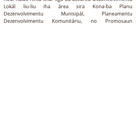
Lokál liu-liu iha área sira Kona-ba Planu
Dezenvolvimentu Munisipál, Planeamentu
Dezenvolvimentu Komunitáriu, no Promosaun
Efisiénsia iha Administrasaun Lokál. Maske nune’e,
Sekretáriu Estadu Dezenvolvimentu Lokál bele
subdelega podér sira-ne’ebé delega ba nia, ho podér
subdelegasaun nian, hosi Ministru Administrasaun
Estatál ba xefe servisu sentrál ka desentralizadu sira
Ministériu Administrasaun Estatál nian. Tuir mai,
Sekretáriu Estadu ba Dezenvolvimentu Lokál bele
substitui Sekretáriu Estadu ba Asuntu Toponímia no
Organizasaun Urbana (SEATOU) iha nia auzénsia
wainhira presiza. Hanesan Membru Guvernu ida,
Sekretáriu Estadu Dezenvolvimentu Lokál iha eskritóriu
ida ba apoiu polítiku, tékniku, administrativu no
protokolu, ne’ebé sujeita ba rejime jurídiku eskritóriu
ministeriál sira-nian.
Hanesan Sekretáriu Estado ida, SEDL iha mos ninia