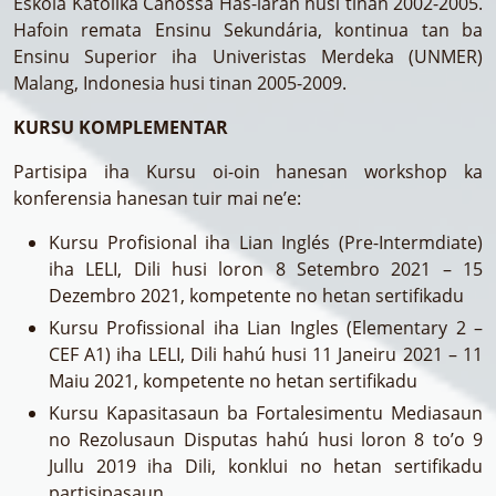
Eskola Katólika Canossa Has-laran husi tinan 2002-2005.
Hafoin remata Ensinu Sekundária, kontinua tan ba
Ensinu Superior iha Univeristas Merdeka (UNMER)
Malang, Indonesia husi tinan 2005-2009.
KURSU KOMPLEMENTAR
Partisipa iha Kursu oi-oin hanesan workshop ka
konferensia hanesan tuir mai ne’e:
Kursu Profisional iha Lian Inglés (Pre-Intermdiate)
iha LELI, Dili husi loron 8 Setembro 2021 – 15
Dezembro 2021, kompetente no hetan sertifikadu
Kursu Profissional iha Lian Ingles (Elementary 2 –
CEF A1) iha LELI, Dili hahú husi 11 Janeiru 2021 – 11
Maiu 2021, kompetente no hetan sertifikadu
Kursu Kapasitasaun ba Fortalesimentu Mediasaun
no Rezolusaun Disputas hahú husi loron 8 to’o 9
Jullu 2019 iha Dili, konklui no hetan sertifikadu
partisipasaun