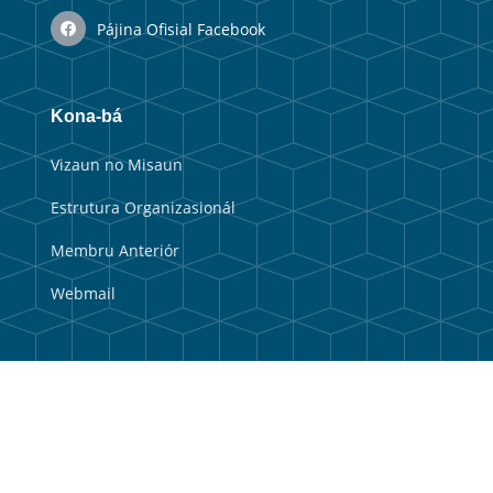
Pájina Ofisial Facebook
Kona-bá
Vizaun no Misaun
Estrutura Organizasionál
Membru Anteriór
Webmail
Link útil
Portal Guvernu
Portal Munisipal