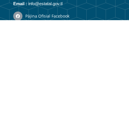
Email :
info@estatal.gov.tl
Pájina Ofisial Facebook
Kona-bá
Vizaun no Misaun
Estrutura Organizasionál
Membru Anteriór
Webmail
Link útil
Portal Guvernu