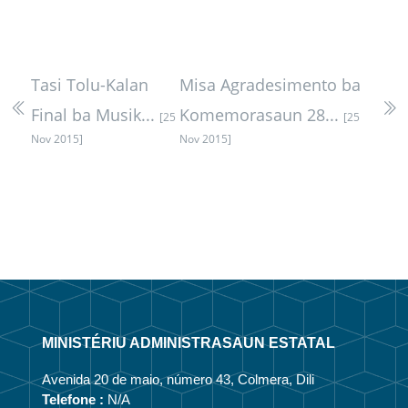
Tasi Tolu-Kalan
Misa Agradesimento ba
Final ba Musik...
Komemorasaun 28...
[25
[25
Nov 2015]
Nov 2015]
MINISTÉRIU ADMINISTRASAUN ESTATAL
Avenida 20 de maio, número 43, Colmera, Dili
Telefone :
N/A