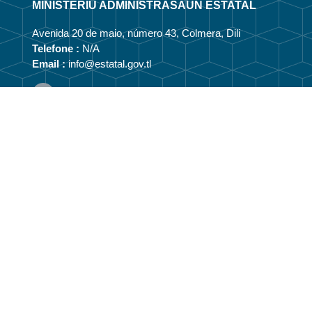
MINISTÉRIU ADMINISTRASAUN ESTATAL
Avenida 20 de maio, número 43, Colmera, Dili
Telefone :
N/A
Email :
info@estatal.gov.tl
Pájina Ofisial Facebook
Kona-bá
Vizaun no Misaun
Estrutura Organizasionál
Membru Anteriór
Webmail