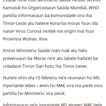
hamutuk ho Organizasaun Saúda Mundial, WHO
partilla informasaun ba komunidade sira iha
Timor-Leste atu hatene kona-ba moras foun ida
naran Virus Corona ne’ebé nia origin mai husi
Provinsia Wuhan, Xina
Kna’ar Ministeriu Saúde nian mak atu halo
prevensaun ba Moras ne’e atu labele hada’et ba
cidadaun Timor Oan hotu iha Timor-Leste.
Nune’e ohin dia 10 febreriu ne’e reuniaun ho MS.
Inportante tebes i alein ho MAE sira nia parte mos
partilla ho Ministeriu sira seluk.
Informasaun ne’e inportante MS atravez MAE bele