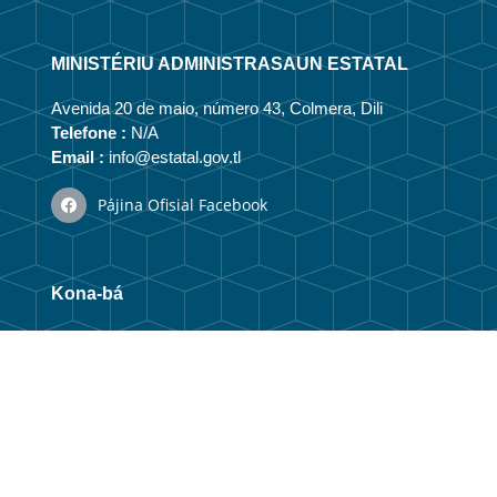
MINISTÉRIU ADMINISTRASAUN ESTATAL
Avenida 20 de maio, número 43, Colmera, Dili
Telefone :
N/A
Email :
info@estatal.gov.tl
Pájina Ofisial Facebook
Kona-bá
Vizaun no Misaun
Estrutura Organizasionál
Membru Anteriór
Webmail