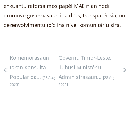
enkuantu reforsa mós papél MAE nian hodi
promove governasaun ida di’ak, transparénsia, no
dezenvolvimentu to’o iha nivel komunitáriu sira.
Komemorasaun
Governu Timor-Leste,
Ioron Konsulta
liuhusi Ministériu
Popular ba...
Administrasaun...
[28 Aug
[28 Aug
2025]
2025]