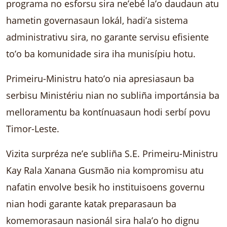
programa no esforsu sira ne’ebé la’o daudaun atu
hametin governasaun lokál, hadi’a sistema
administrativu sira, no garante servisu efisiente
to’o ba komunidade sira iha munisípiu hotu.
Primeiru-Ministru hato’o nia apresiasaun ba
serbisu Ministériu nian no subliña importánsia ba
melloramentu ba kontínuasaun hodi serbí povu
Timor-Leste.
Vizita surpréza ne’e subliña S.E. Primeiru-Ministru
Kay Rala Xanana Gusmão nia kompromisu atu
nafatin envolve besik ho instituisoens governu
nian hodi garante katak preparasaun ba
komemorasaun nasionál sira hala’o ho dignu