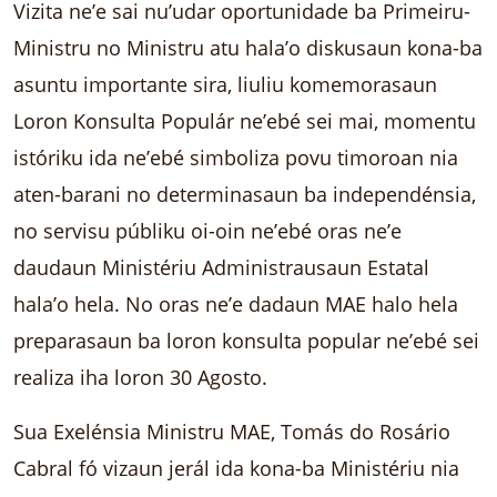
Vizita ne’e sai nu’udar oportunidade ba Primeiru-
Ministru no Ministru atu hala’o diskusaun kona-ba
asuntu importante sira, liuliu komemorasaun
Loron Konsulta Populár ne’ebé sei mai, momentu
istóriku ida ne’ebé simboliza povu timoroan nia
aten-barani no determinasaun ba independénsia,
no servisu públiku oi-oin ne’ebé oras ne’e
daudaun Ministériu Administrausaun Estatal
hala’o hela. No oras ne’e dadaun MAE halo hela
preparasaun ba loron konsulta popular ne’ebé sei
realiza iha loron 30 Agosto.
Sua Exelénsia Ministru MAE, Tomás do Rosário
Cabral fó vizaun jerál ida kona-ba Ministériu nia