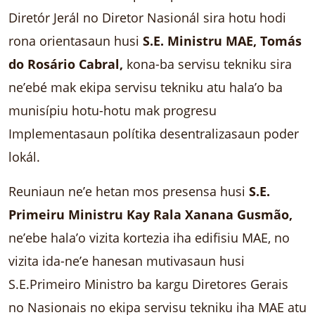
Diretór Jerál no Diretor Nasionál sira hotu hodi
rona orientasaun husi
S.E. Ministru MAE, Tomás
do Rosário Cabral,
kona-ba servisu tekniku sira
ne’ebé mak ekipa servisu tekniku atu hala’o ba
munisípiu hotu-hotu mak progresu
Implementasaun polítika desentralizasaun poder
lokál.
Reuniaun ne’e hetan mos presensa husi
S.E.
Primeiru Ministru Kay Rala Xanana Gusmão,
ne’ebe hala’o vizita kortezia iha edifisiu MAE, no
vizita ida-ne’e hanesan mutivasaun husi
S.E.Primeiro Ministro ba kargu Diretores Gerais
no Nasionais no ekipa servisu tekniku iha MAE atu