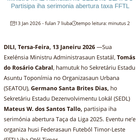
Partisipa iha serimonia abertura taxa FFTL
13 Jan 2026 - fulan 7 liuba
tempo leitura: minutus 2
DILI, Tersa-Feira, 13 Janeiru 2026
—Sua
Exelénsia Ministru Administrasaun Estatál,
Tomás
do Rosário Cabral
, hamutuk ho Sekretáriu Estadu
Asuntu Toponímia no Organizasaun Urbana
(SEATOU),
Germano Santa Brites Dias,
ho
Sekretáriu Estadu Dezenvolvimentu Lokál (SEDL)
Mateus W. dos Santos Tallo,
partisipa iha
serimónia abertura Taça da Liga 2025. Eventu ne’e
organiza husi Federasaun Futeból Timor-Leste
(FFTL) iha Otél Timor.