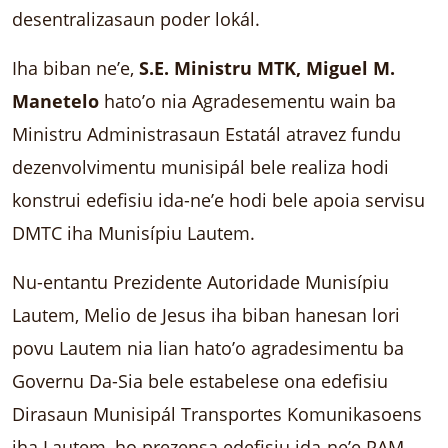
desentralizasaun poder lokál.
Iha biban ne’e,
S.E. Ministru MTK, Miguel M.
Manetelo
hato’o nia Agradesementu wain ba
Ministru Administrasaun Estatál atravez fundu
dezenvolvimentu munisipál bele realiza hodi
konstrui edefisiu ida-ne’e hodi bele apoia servisu
DMTC iha Munisípiu Lautem.
Nu-entantu Prezidente Autoridade Munisípiu
Lautem, Melio de Jesus iha biban hanesan lori
povu Lautem nia lian hato’o agradesimentu ba
Governu Da-Sia bele estabelese ona edefisiu
Dirasaun Munisipál Transportes Komunikasoens
iha Lautem, ho prezensa edefisiu ida-ne’e PAM