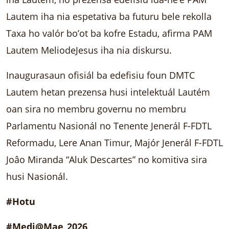
Lautem iha nia espetativa ba futuru bele rekolla
Taxa ho valór bo’ot ba kofre Estadu, afirma PAM
Lautem MeliodeJesus iha nia diskursu.
Inaugurasaun ofisiál ba edefisiu foun DMTC
Lautem hetan prezensa husi intelektuál Lautém
oan sira no membru governu no membru
Parlamentu Nasionál no Tenente Jenerál F-FDTL
Reformadu, Lere Anan Timur, Majór Jenerál F-FDTL
Joâo Miranda “Aluk Descartes” no komitiva sira
husi Nasionál.
#Hotu
#Medi@Mae_2026