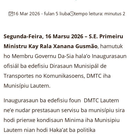
16 Mar 2026 - fulan 5 liuba
tempo leitura: minutus 2
Segunda-Feira, 16 Marsu 2026 – S.E. Primeiru
Ministru Kay Rala Xanana Gusmão
, hamutuk
ho Membru Governu Da-Sia hala’o Inaugurasaun
ofisiál ba edefisiu Dirasaun Munisipál de
Transportes no Komunikasoens, DMTC iha
Munisípiu Lautem.
Inaugurasaun ba edefisiu foun DMTC Lautem
ne’e nudar prestasaun servisu ba munisípiu sira
hodi prienxe kondisaun Minima iha Munisipiu
Lautem nian hodi Haka’at ba politika