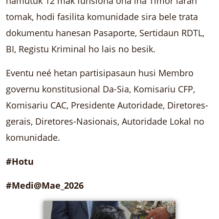
hamutuk 12 mak funsiona ona iha Timor laran
tomak, hodi fasilita komunidade sira bele trata
dokumentu hanesan Pasaporte, Sertidaun RDTL,
BI, Registu Kriminal ho lais no besik.
Eventu neé hetan partisipasaun husi Membro
governu konstitusional Da-Sia, Komisariu CFP,
Komisariu CAC, Presidente Autoridade, Diretores-
gerais, Diretores-Nasionais, Autoridade Lokal no
komunidade.
#Hotu
#Medi@Mae_2026