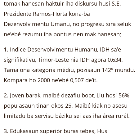
tomak hanesan haktuir iha diskursu husi S.E.
Prezidente Ramos-Horta kona-ba
Dezenvolvimentu Umanu, no progresu sira seluk
ne’ebé rezumu iha pontus nen mak hanesan;
1. Indice Desenvolvimentu Humanu, IDH sa’e
signifikativu, Timor-Leste nia IDH agora 0,634.
Tama ona kategoria médiu, pozisaun 142º mundu.
Kompara ho 2000 ne’ebé 0,507 de’it.
2. Joven barak, maibé dezafiu boot, Liu hosi 56%
populasaun tinan okos 25. Maibé kiak no asesu
limitadu ba servisu báziku sei aas iha área rurál.
3. Edukasaun superiór buras tebes, Husi