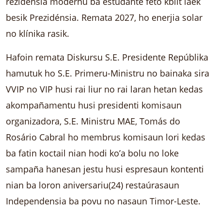
rezidénsia modernu ba estudante feto kbiit laek
besik Prezidénsia. Remata 2027, ho enerjia solar
no klínika rasik.
Hafoin remata Diskursu S.E. Presidente Repúblika
hamutuk ho S.E. Primeru-Ministru no bainaka sira
VVIP no VIP husi rai liur no rai laran hetan kedas
akompañamentu husi presidenti komisaun
organizadora, S.E. Ministru MAE, Tomás do
Rosário Cabral ho membrus komisaun lori kedas
ba fatin koctail nian hodi ko’a bolu no loke
sampaña hanesan jestu husi espresaun kontenti
nian ba loron aniversariu(24) restaúrasaun
Independensia ba povu no nasaun Timor-Leste.