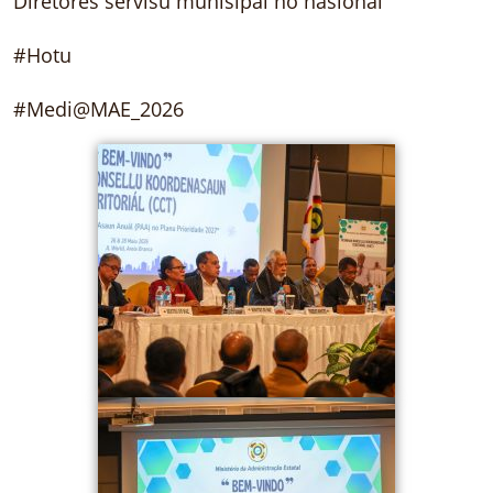
Diretores servisu munisipál no nasionál
#Hotu
#Medi@MAE_2026