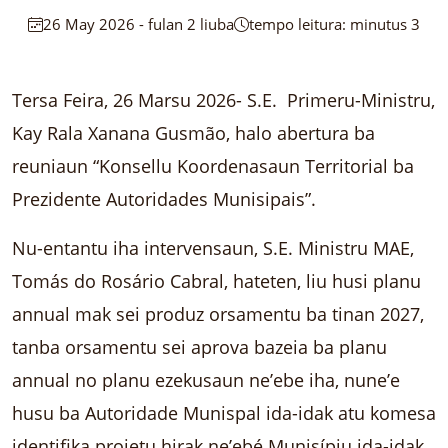
26 May 2026 - fulan 2 liuba
tempo leitura: minutus 3
Tersa Feira, 26 Marsu 2026- S.E. Primeru-Ministru,
Kay Rala Xanana Gusmão, halo abertura ba
reuniaun “Konsellu Koordenasaun Territorial ba
Prezidente Autoridades Munisipais”.
Nu-entantu iha intervensaun, S.E. Ministru MAE,
Tomás do Rosário Cabral, hateten, liu husi planu
annual mak sei produz orsamentu ba tinan 2027,
tanba orsamentu sei aprova bazeia ba planu
annual no planu ezekusaun ne’ebe iha, nune’e
husu ba Autoridade Munispal ida-idak atu komesa
identifika projetu hirak ne’ebé Munisípiu ida-idak