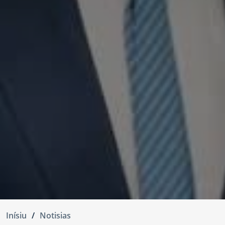
Inísiu
Notisias