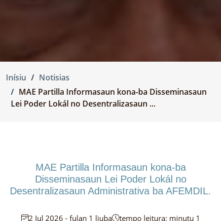
Inísiu
Notisias
MAE Partilla Informasaun kona-ba Disseminasaun
Lei Poder Lokál no Desentralizasaun ...
MAE Partilla Informasaun kona-ba
Disseminasaun Lei Poder Lokál no
Desentralizasaun Administrativa ba AFEMDIL.
2 Jul 2026 - fulan 1 liuba
tempo leitura: minutu 1