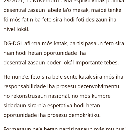
23/2021, 10 Novembru”. Nia esplika katak polítika
desentralizasaun labele la’o mesak, maibé tenke
fó mós fatin ba feto sira hodi foti desizaun iha
nivel lokál.
DG-DGL afirma mós katak, partisipasaun feto sira
nian hodi hetan oportunidade iha
desentralizasaun poder lokál Importante tebes.
Ho nune’e, feto sira bele sente katak sira mós iha
responsabilidade iha prosesu dezenvolvimentu
no rekonstrusaun nasionál, no mós kumpre
sidadaun sira-nia espetativa hodi hetan
oportunidade iha prosesu demokrátiku.
Formasaun ne’e hetan partisipasaun másimu husi