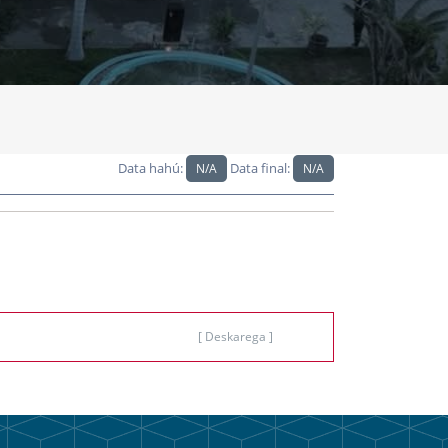
Data hahú:
Data final:
N/A
N/A
[ Deskarega ]