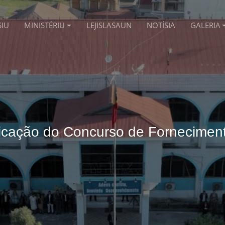
SIU
MINISTÉRIU
LEJISLASAUN
NOTÍSIA
GALERIA
icação do Concurso de Fornecimen