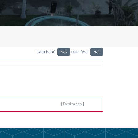
Data hahú:
Data final:
N/A
N/A
[ Deskarega ]