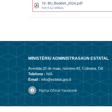
10.-BU_Booklet_2024.pdf
Pdf
(5.62 MBkb)
MINISTÉRIU ADMINISTRASAUN ESTATAL
Avenida 20 de maio, número 43, Colmera, Dili
Telefone :
N/A
Email :
info@estatal.gov.tl
Pájina Ofisial Facebook