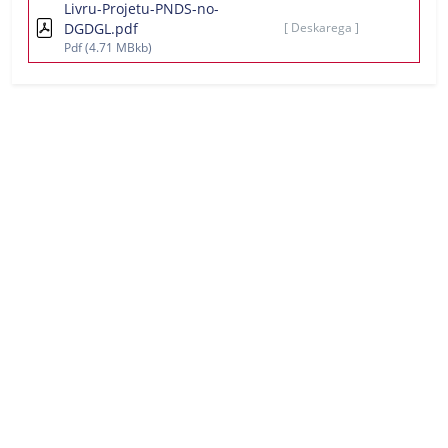
Livru-Projetu-PNDS-no-
DGDGL.pdf
[ Deskarega ]
Pdf
(4.71 MBkb)
MINISTÉRIU ADMINISTRASAUN ESTATAL
Avenida 20 de maio, número 43, Colmera, Dili
Telefone :
N/A
Email :
info@estatal.gov.tl
Pájina Ofisial Facebook