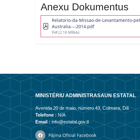
Anexu Dokumentus
Relatorio-da-Missao-de-Levantamento-pelo
Australia-–-2014.pdf
Pdf
(2.16 MBkb)
MINISTÉRIU ADMINISTRASAUN ESTATAL
Avenida 20 de maio, número 43, Colmera, Dili
Telefone :
N/A
Email :
info@estatal.gov.tl
Pájina Ofisial Facebook