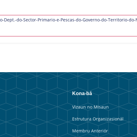
-Dept.-do-Sector-Primario-e-Pescas-do-Governo-do-Territorio-do-
Kona-bá
Vizaun no Misaun
Estrutura Organizasionál
Membru Anteriór