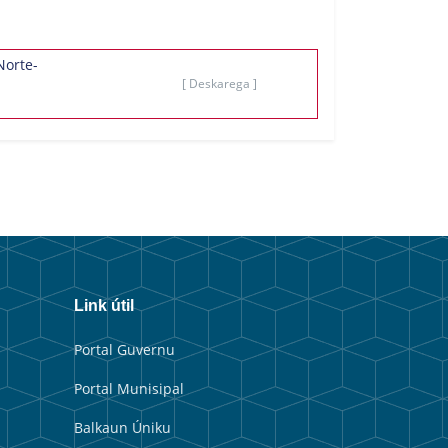
Norte-
[ Deskarega ]
Link útil
Portal Guvernu
Portal Munisipal
Balkaun Úniku