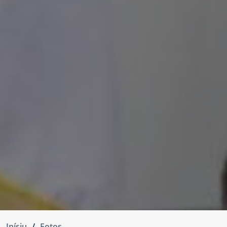
Inísiu
Fotos