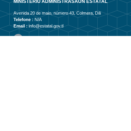
MINISTÉRIU ADMINISTRASAUN ESTATAL
Avenida 20 de maio, número 43, Colmera, Dili
Telefone :
N/A
Email :
info@estatal.gov.tl
Pájina Ofisial Facebook
Kona-bá
Vizaun no Misaun
Estrutura Organizasionál
Membru Anteriór
Webmail