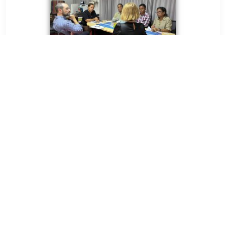
MINISTÉRIU ADMINISTRASAUN ESTATAL
Avenida 20 de maio, número 43, Colmera, Dili
Telefone :
N/A
Email :
info@estatal.gov.tl