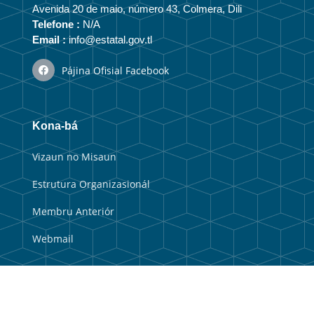
Avenida 20 de maio, número 43, Colmera, Dili
Telefone :
N/A
Email :
info@estatal.gov.tl
Pájina Ofisial Facebook
Kona-bá
Vizaun no Misaun
Estrutura Organizasionál
Membru Anteriór
Webmail
Link útil