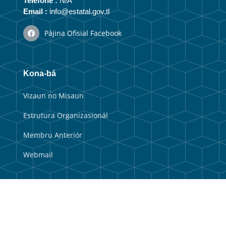
Telefone :
N/A
Email :
info@estatal.gov.tl
Pájina Ofisial Facebook
Kona-bá
Vizaun no Misaun
Estrutura Organizasionál
Membru Anteriór
Webmail
Link útil
Portal Guvernu