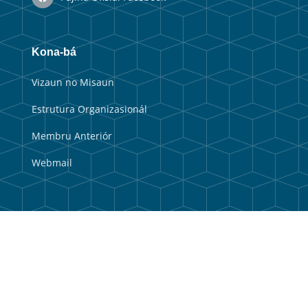
Kona-bá
Vizaun no Misaun
Estrutura Organizasionál
Membru Anteriór
Webmail
Link útil
Portal Guvernu
Portal Munisipal
Balkaun Úniku