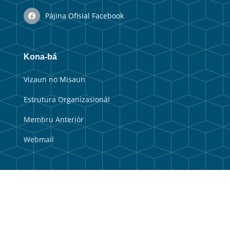
Pájina Ofisial Facebook
Kona-bá
Vizaun no Misaun
Estrutura Organizasionál
Membru Anteriór
Webmail
Link útil
Portal Guvernu
Portal Munisipal