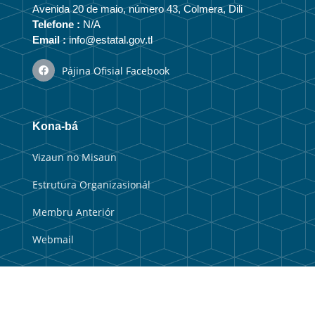
Avenida 20 de maio, número 43, Colmera, Dili
Telefone :
N/A
Email :
info@estatal.gov.tl
Pájina Ofisial Facebook
Kona-bá
Vizaun no Misaun
Estrutura Organizasionál
Membru Anteriór
Webmail
Link útil