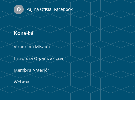
Pájina Ofisial Facebook
Kona-bá
Vizaun no Misaun
Estrutura Organizasionál
Membru Anteriór
Webmail
Link útil
Portal Guvernu
Portal Munisipal