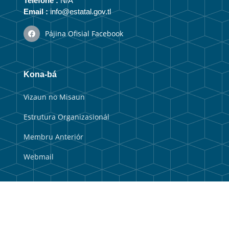
Telefone :
N/A
Email :
info@estatal.gov.tl
Pájina Ofisial Facebook
Kona-bá
Vizaun no Misaun
Estrutura Organizasionál
Membru Anteriór
Webmail
Link útil
Portal Guvernu