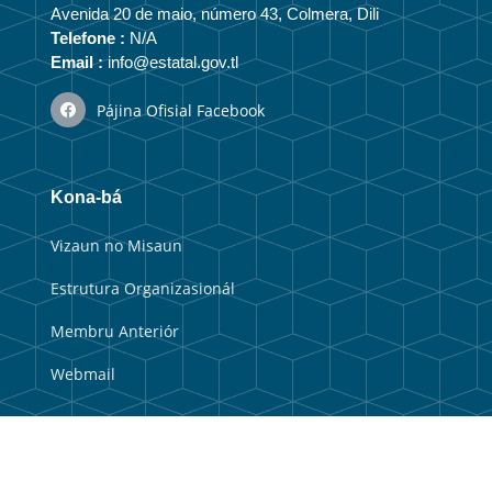
Avenida 20 de maio, número 43, Colmera, Dili
Telefone :
N/A
Email :
info@estatal.gov.tl
Pájina Ofisial Facebook
Kona-bá
Vizaun no Misaun
Estrutura Organizasionál
Membru Anteriór
Webmail
Link útil