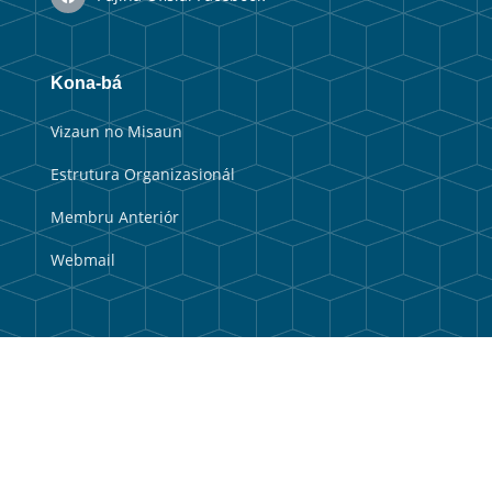
Kona-bá
Vizaun no Misaun
Estrutura Organizasionál
Membru Anteriór
Webmail
Link útil
Portal Guvernu
Portal Munisipal
Balkaun Úniku