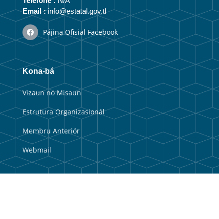
Telefone :
N/A
Email :
info@estatal.gov.tl
Pájina Ofisial Facebook
Kona-bá
Vizaun no Misaun
Estrutura Organizasionál
Membru Anteriór
Webmail
Link útil
Portal Guvernu